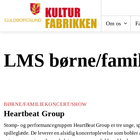
Om os
Fa
LMS børne/famil
BØRNE/FAMILIEKONCERT/SHOW
Heartbeat Group
Stomp- og performancegruppen HeartBeat Group er tre unge, s
spilleglæde. De leverer en alsidig koncertoplevelse som bobler 