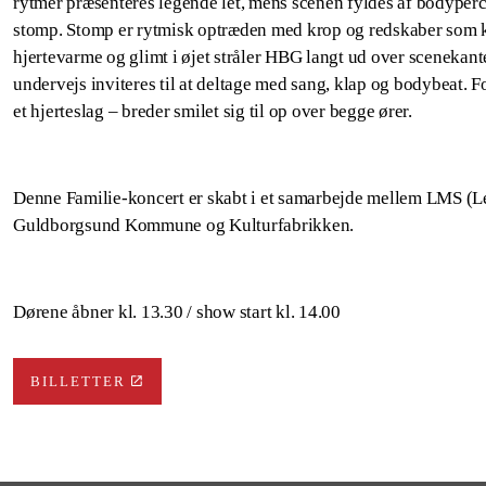
rytmer præsenteres legende let, mens scenen fyldes af bodypercu
stomp. Stomp er rytmisk optræden med krop og redskaber som 
hjertevarme og glimt i øjet stråler HBG langt ud over scenekant
undervejs inviteres til at deltage med sang, klap og bodybeat. F
et hjerteslag – breder smilet sig til op over begge ører.
Denne Familie-koncert er skabt i et samarbejde mellem LMS (L
Guldborgsund Kommune og Kulturfabrikken.
Dørene åbner kl. 13.30 / show start kl. 14.00
BILLETTER