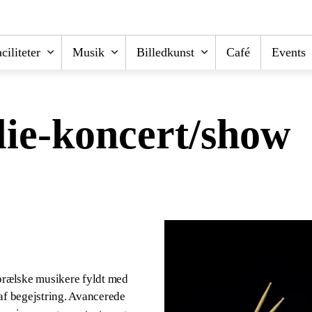
ciliteter
Musik
Billedkunst
Café
Events
ie-koncert/show
prælske musikere fyldt med
af begejstring. Avancerede