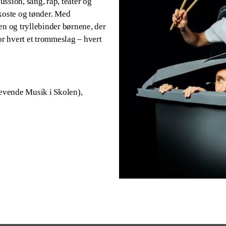
ssion, sang, rap, teater og
koste og tønder. Med
en og tryllebinder børnene, der
or hvert et trommeslag – hvert
evende Musik i Skolen),