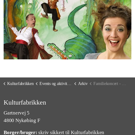
Kulturfabrikken
Events og aktiviteter
Arkiv
Familiekoncert - Ulla Abdullas Cocobongoband
Kulturfabrikken
Gartnervej 5
4800 Nykøbing F
Borger/bruger:
skriv sikkert til Kulturfabrikken