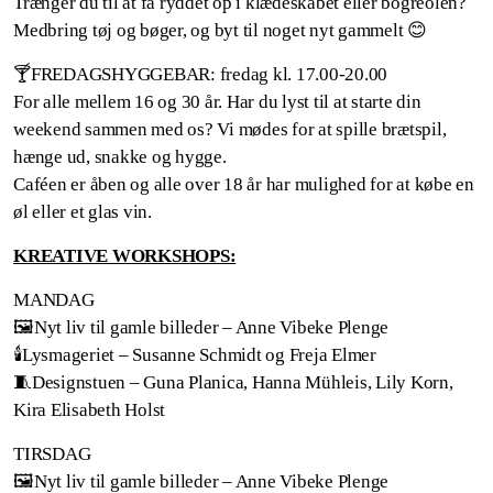
Trænger du til at få ryddet op i klædeskabet eller bogreolen?
Medbring tøj og bøger, og byt til noget nyt gammelt 😊
🍸FREDAGSHYGGEBAR: fredag kl. 17.00-20.00
For alle mellem 16 og 30 år. Har du lyst til at starte din
weekend sammen med os? Vi mødes for at spille brætspil,
hænge ud, snakke og hygge.
Caféen er åben og alle over 18 år har mulighed for at købe en
øl eller et glas vin.
KREATIVE WORKSHOPS:
MANDAG
🖼️Nyt liv til gamle billeder – Anne Vibeke Plenge
🕯️Lysmageriet – Susanne Schmidt og Freja Elmer
🧵Designstuen – Guna Planica, Hanna Mühleis, Lily Korn,
Kira Elisabeth Holst
TIRSDAG
🖼️Nyt liv til gamle billeder – Anne Vibeke Plenge