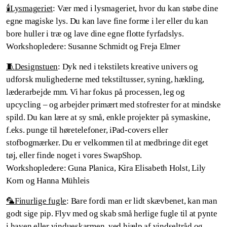
🕯️Lysmageriet
: Vær med i lysmageriet, hvor du kan støbe dine
egne magiske lys. Du kan lave fine forme i ler eller du kan
bore huller i træ og lave dine egne flotte fyrfadslys.
Workshopledere: Susanne Schmidt og Freja Elmer
🧵Designstuen
: Dyk ned i tekstilets kreative univers og
udforsk mulighederne med tekstiltusser, syning, hækling,
læderarbejde mm. Vi har fokus på processen, leg og
upcycling – og arbejder primært med stofrester for at mindske
spild. Du kan lære at sy små, enkle projekter på symaskine,
f.eks. punge til høretelefoner, iPad‑covers eller
stofbogmærker. Du er velkommen til at medbringe dit eget
tøj, eller finde noget i vores SwapShop.
Workshopledere: Guna Planica, Kira Elisabeth Holst, Lily
Korn og Hanna Mühleis
🦜Finurlige fugle
: Bare fordi man er lidt skævbenet, kan man
godt sige pip. Flyv med og skab små herlige fugle til at pynte
i haven eller vindueskarmen, ved hjælp af vindseltråd og