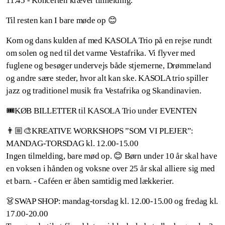
11.45 - Koncerten kræver tilmelding.
Til resten kan I bare møde op 😊
Kom og dans kulden af med KASOLA Trio på en rejse rundt
om solen og ned til det varme Vestafrika. Vi flyver med
fuglene og besøger undervejs både stjernerne, Drømmeland
og andre sære steder, hvor alt kan ske. KASOLA trio spiller
jazz og traditionel musik fra Vestafrika og Skandinavien.
🎟️KØB BILLETTER til KASOLA Trio under EVENTEN
👨🏼‍🎨KREATIVE WORKSHOPS ”SOM VI PLEJER”:
MANDAG-TORSDAG kl. 12.00-15.00
Ingen tilmelding, bare mød op. 😊 Børn under 10 år skal have
en voksen i hånden og voksne over 25 år skal alliere sig med
et barn. - Caféen er åben samtidig med lækkerier.
👗SWAP SHOP: mandag-torsdag kl. 12.00-15.00 og fredag kl.
17.00-20.00