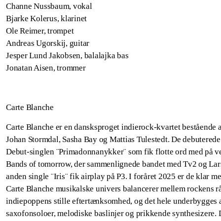
Channe Nussbaum, vokal
Bjarke Kolerus, klarinet
Ole Reimer, trompet
Andreas Ugorskij, guitar
Jesper Lund Jakobsen, balalajka bas
Jonatan Aisen, trommer
Carte Blanche
Carte Blanche er en dansksproget indierock-kvartet bestående 
Johan Stormdal, Sasha Bay og Mattias Tulestedt. De debutered
Debut-singlen ¨Primadonnanykker¨ som fik flotte ord med på ve
Bands of tomorrow, der sammenlignede bandet med Tv2 og Lar
anden single ¨Iris¨ fik airplay på P3. I foråret 2025 er de klar 
Carte Blanche musikalske univers balancerer mellem rockens r
indiepoppens stille eftertænksomhed, og det hele underbygges a
saxofonsoloer, melodiske baslinjer og prikkende synthesizere. 