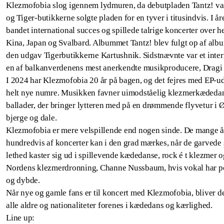
Klezmofobia slog igennem lydmuren, da debutpladen Tantz! va
og Tiger-butikkerne solgte pladen for en tyver i titusindvis. I å
bandet international succes og spillede talrige koncerter over h
Kina, Japan og Svalbard. Albummet Tantz! blev fulgt op af albu
den udgav Tigerbutikkerne Kartushnik. Sidstnævnte var et inte
en af balkanverdenens mest anerkendte musikproducere, Dragi 
I 2024 har Klezmofobia 20 år på bagen, og det fejres med EP-u
helt nye numre. Musikken favner uimodståelig klezmerkædedan
ballader, der bringer lytteren med på en drømmende flyvetur i
bjerge og dale.
Klezmofobia er mere velspillende end nogen sinde. De mange å
hundredvis af koncerter kan i den grad mærkes, når de garvede
lethed kaster sig ud i spillevende kædedanse, rock é t klezmer o
Nordens klezmerdronning, Channe Nussbaum, hvis vokal har p
og dybde.
Når nye og gamle fans er til koncert med Klezmofobia, bliver der
alle aldre og nationaliteter forenes i kædedans og kærlighed.
Line up: