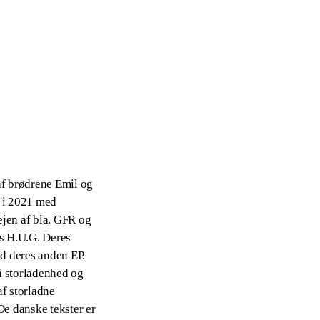
af brødrene Emil og
e i 2021 med
jen af bla. GFR og
s H.U.G. Deres
med deres anden EP.
å storladenhed og
f storladne
De danske tekster er