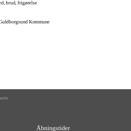
, brud, frigørelse
og Guldborgsund Kommune
anche
Åbningstider