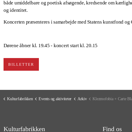
både umiddelbare og poetisk afsøgende, kredsende om kærlighed
og identitet.
Koncerten præsenteres i samarbejde med Statens kunstfond 
Dørene åbner kl. 19.45 - koncert start kl. 20.15
BILLETTER
Kulturfabrikken
Events og aktiviteter
Arkiv
Klezmofobia + Carte Bl
Kulturfabrikken
Find os