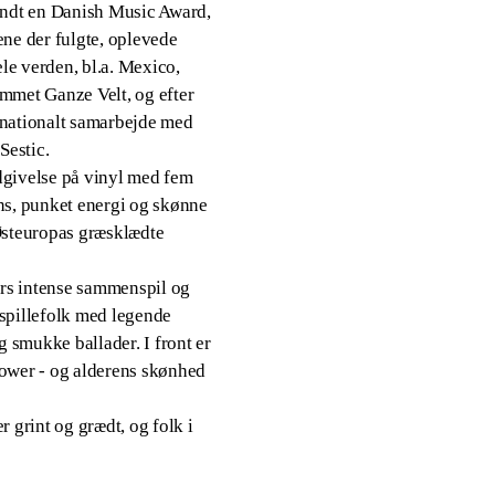
ndt en Danish Music Award,
rene der fulgte, oplevede
ele verden, bl.a. Mexico,
mmet Ganze Velt, og efter
rnationalt samarbejde med
Sestic.
dgivelse på vinyl med fem
s, punket energi og skønne
 Østeuropas græsklædte
rs intense sammenspil og
 spillefolk med legende
g smukke ballader. I front er
ower - og alderens skønhed
 grint og grædt, og folk i