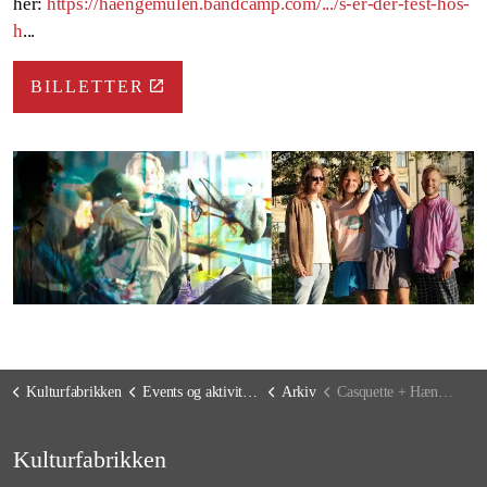
her:
https://haengemulen.bandcamp.com/.../s-er-der-fest-hos-
h
...
BILLETTER
Kulturfabrikken
Events og aktiviteter
Arkiv
Casquette + Hængemulen
Kulturfabrikken