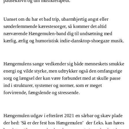
pauseklovn og din musikterapeut.
Uanset om du har et bad trip, ubarmhjertig angst eller
sønderlemmende kærestesorger, så kommer det altid
nærværende Hængemulen-band dig til undsætning med
kærlig, ærlig og humoristisk indie-dansktop-shoegaze musik.
Hængemulens sange vedkender sig både menneskets smukke
energi og vilde styrke, men udtrykker også den omfangsrige
sorg og længsel der kan være forbundet med at skulle passe
ind i strukturer, systemer og normer, som er meget
forvirrende, fængslende og stressende.
Hængemulen udgav i efteråret 2021 en sårbar og skæv plade
der hed: 'Så er der fest hos Hængemulen’ der f.eks. kan høres