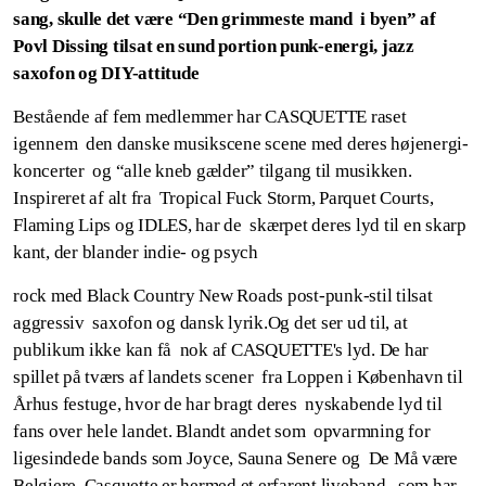
sang, skulle det være “Den grimmeste mand i byen” af
Povl Dissing tilsat en sund portion punk-energi, jazz
saxofon og DIY-attitude
Bestående af fem medlemmer har CASQUETTE raset
igennem den danske musikscene scene med deres højenergi-
koncerter og “alle kneb gælder” tilgang til musikken.
Inspireret af alt fra Tropical Fuck Storm, Parquet Courts,
Flaming Lips og IDLES, har de skærpet deres lyd til en skarp
kant, der blander indie- og psych
rock med Black Country New Roads post-punk-stil tilsat
aggressiv saxofon og dansk lyrik.Og det ser ud til, at
publikum ikke kan få nok af CASQUETTE's lyd. De har
spillet på tværs af landets scener fra Loppen i København til
Århus festuge, hvor de har bragt deres nyskabende lyd til
fans over hele landet. Blandt andet som opvarmning for
ligesindede bands som Joyce, Sauna Senere og De Må være
Belgiere. Casquette er hermed et erfarent liveband, som har