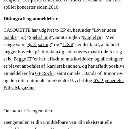
spillet koncerter siden 2016.
Diskografi og anmeldelser
CASQUETTE har udgivet to EP’er, herunder "
Løver uden
manke
" og "
Sjæl så ung
", samt singlen "
Kuglelyn
". Med
sange som “
Sjæl
så ung
” og “
1. Sal
”, er det klart, at bandet
lægger hovedet på blokken og lader deres musik tale for sig
selv. Begge EP’er har affødt to musikvideoer, og alle singler
er blevet anbefalet af karrierekanonen, og har affødt positive
anmeldelser fra
GF Rock
, samt omtale i Bands of Tomorrow
og den internationalt anerkendte Psych-blog
It's Psychedelic
Baby Magazine
.
Om bandet Hængemulen:
Hængemulen er din umiddelbare ven, din eksistentielle