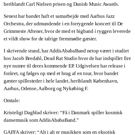
heriblandt Carl Nielsen prisen og Danish Music Awards.
Senest har bandet haft et samarbejde med Aarhus Jazz
Orchestra, der udmundende i en forrygende koncert til De
Grimmeste Aftener, hvor de med et bigband i ryggen leverede
et vildt show for de talrige fremmødte gæster.
I skrivende stund, har AddisAbabaBand netop været i studiet
hos Jacob Bredahl, Dead Rat Studio hvor de har indspillet fire
nye numre til deres kommende EP. Udgivelsen har release i
foråret, og følges op med et brag af en tour, hvor bandet
gæster spillesteder i hele landet, heriblandt København,
Aarhus, Odense, Aalborg og Nykøbing F.
Omtale:
Kristeligt Dagblad skriver: “Få i Danmark spiller kosmisk
dansemusik som AddisAbabaBand.”
GAFFA skriver: “Alt i alt er musikken som en eksotisk