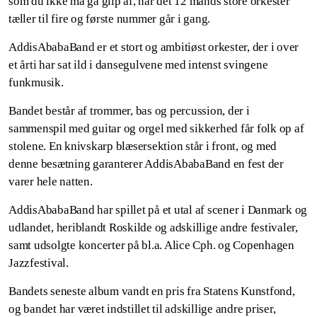
som du ikke må gå glip af, når det 12 mands store orkester
tæller til fire og første nummer går i gang.
AddisAbabaBand er et stort og ambitiøst orkester, der i over
et årti har sat ild i dansegulvene med intenst svingene
funkmusik.
Bandet består af trommer, bas og percussion, der i
sammenspil med guitar og orgel med sikkerhed får folk op af
stolene. En knivskarp blæsersektion står i front, og med
denne besætning garanterer AddisAbabaBand en fest der
varer hele natten.
AddisAbabaBand har spillet på et utal af scener i Danmark og
udlandet, heriblandt Roskilde og adskillige andre festivaler,
samt udsolgte koncerter på bl.a. Alice Cph. og Copenhagen
Jazzfestival.
Bandets seneste album vandt en pris fra Statens Kunstfond,
og bandet har været indstillet til adskillige andre priser,